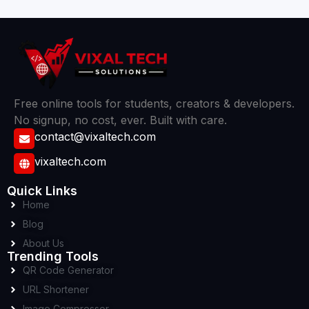
Free online tools for students, creators & developers.
No signup, no cost, ever. Built with care.
contact@vixaltech.com
vixaltech.com
Quick Links
Home
Blog
About Us
Trending Tools
QR Code Generator
URL Shortener
Image Compressor