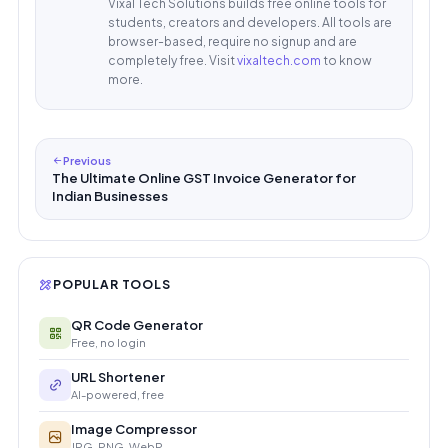
Vixal Tech Solutions builds free online tools for
students, creators and developers. All tools are
browser-based, require no signup and are
completely free. Visit
vixaltech.com
to know
more.
Previous
The Ultimate Online GST Invoice Generator for
Indian Businesses
POPULAR TOOLS
QR Code Generator
Free, no login
URL Shortener
AI-powered, free
Image Compressor
JPG, PNG, WebP