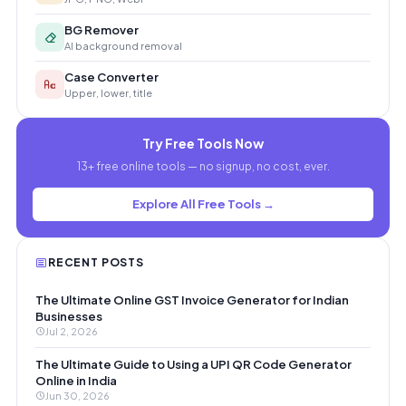
BG Remover
AI background removal
Case Converter
Upper, lower, title
Try Free Tools Now
13+ free online tools — no signup, no cost, ever.
Explore All Free Tools →
RECENT POSTS
The Ultimate Online GST Invoice Generator for Indian
Businesses
Jul 2, 2026
The Ultimate Guide to Using a UPI QR Code Generator
Online in India
Jun 30, 2026