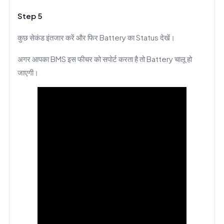
Step 5
कुछ सेकंड इंतजार करें और फिर Battery का Status देखें।
अगर आपका BMS इस फीचर को सपोर्ट करता है तो Battery चालू हो
जाएगी।